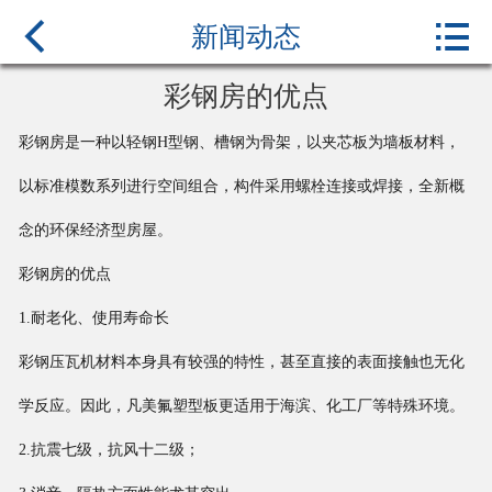



首页
新闻动态
关于我们
彩钢房的优点
产品中心
彩钢房是一种以轻钢H型钢、槽钢为骨架，以夹芯板为墙板材料，
以标准模数系列进行空间组合，构件采用螺栓连接或焊接，全新概
新闻中心
念的环保经济型房屋。
行业百科
彩钢房的优点
案例展示
1.耐老化、使用寿命长
彩钢压瓦机材料本身具有较强的特性，甚至直接的表面接触也无化
联系我们
学反应。因此，凡美氟塑型板更适用于海滨、化工厂等特殊环境。
2.抗震七级，抗风十二级；