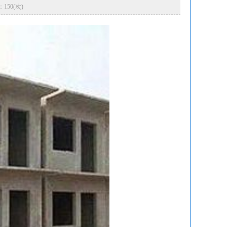
：150(次)