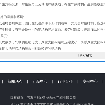
产生焊接变形、焊接应力以及其他焊接缺陷，存在导致结构产生裂缝或脆
所处的温度和环境:
低温时容易冷脆，因此在低温条件下工作的结构，尤其是焊接结构，应选
产生时效，有害介质作用的钢结构容易腐蚀、疲劳和断裂，也应加以区别
厚度:
轧次数多，轧制的压缩比大，厚度大的钢结构压缩比小，所以厚度大的钢
厚度大的焊接结构应采用材质较好的钢结构
【关闭窗口】
|
新闻动态
|
产品中心
|
行业百科
|
案例中心
版权所有：石家庄都成彩钢结构工程有限公司
地址：石家庄市桥西区西三环与新华路交口北行600米路东