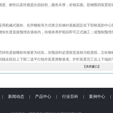
强度、耐性以及性都是比拟好的，颜色丰厚，价钱实惠。彩钢围挡装置彩
机械式胀栓、化学螺检等方式将立柱钢衬底板固定在下部根底的中心部
增加长度直接预埋在墙体内，待墙体养护期后即可正式施工；或预制预埋
特性是较螺栓衔接更为结实，但预设时必需留意直线与程度线，立柱钢
间隔全段拉上下限二道平行线作装置调整基准。护栏装置完工后上下端的
【关闭窗口】
|
新闻动态
|
产品中心
|
行业百科
|
案例中心