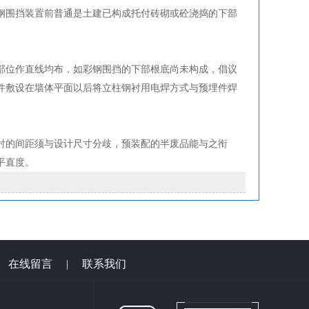
钢围挡装置前普通是土建已构成托付砖砌或砼浇捣的下部
位作直线均布，如彩钢围挡的下部根底尚未构成，倡议
件敷设在墙体平面以后将立柱钢衬用电焊方式与预埋件焊
衬的间距须与设计尺寸分歧，预装配的半废品能与之衔
平直度。
|
在线留言
|
联系我们