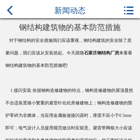



首页
新闻动态
关于我们
钢结构建筑物的基本防范措施
产品中心
对于钢结构的安全措施我们应该重视，钢结构建筑的安全除了质
量问题，我们应该从安装抓起。今天跟随
石家庄钢结构厂房
来看看
新闻中心
钢结构建筑物的基本防范措施吧!
行业百科
案例展示
1.接闪安装:依据钢构造修建物的特点，钢构造修建物的屋顶显然
不合适装置矮小繁重的避雷针在此类修建物上；钢构造修建物的围
联系我们
护零碎为非燃体，当应用金属板做接闪器时，厚度不应小于0.5mm
即可；电气设计人员援用规范做法时应留意。避雷带网格大小应该