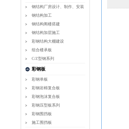
钢结构厂房设计、制作、安装
钢结构加工
钢结构阁楼搭建
钢结构加层施工
彩钢结构大棚建设
组合楼承板
C/Z型钢系列
彩钢板
彩钢单板
彩钢岩棉复合板
彩钢泡沫复合板
彩钢压型板系列
彩钢围挡板
施工围挡板