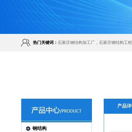
热门关键词：
石家庄钢结构加工厂，石家庄钢结构工程
产品详
钢结构