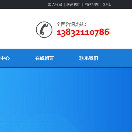
加入收藏
|
联系我们
|
网站地图
|
XML
例中心
在线留言
联系我们