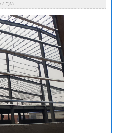
：817(次)